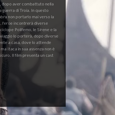
a, dopo aver combattuto nella
a guerra di Troia. In questo
ra non portarlo mai verso la
a, l'eroe incontrerà diverse
l ciclope Polifemo, le Sirene e la
 viaggio lo porterà, dopo diverse
ente a casa, dove lo attende
 ma Itaca in sua assenza non è
icuro. Il film presenta un cast
mato da Matt Damon, Anne
lland, Zendaya, Lupita Nyong'o,
 Charlize Theron ...