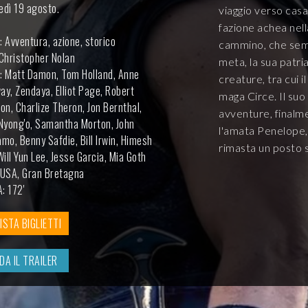
edì 19 agosto.
viaggio verso cas
fazione achea nell
 Avventura, azione, storico
cammino, che semb
 Christopher Nolan
meta, la sua patri
: Matt Damon, Tom Holland, Anne
creature, tra cui i
y, Zendaya, Elliot Page, Robert
maga Circe. Il suo
on, Charlize Theron, Jon Bernthal,
avventure, finalm
 Nyong'o, Samantha Morton, John
l'amata Penelope,
mo, Benny Safdie, Bill Irwin, Himesh
rimasta un posto s
Will Yun Lee, Jesse Garcia, Mia Goth
ricchissimo, for
 USA, Gran Bretagna
Hathaway, Tom Ho
: 172'
Robert Pattinson e
STA BIGLIETTI
DA IL TRAILER