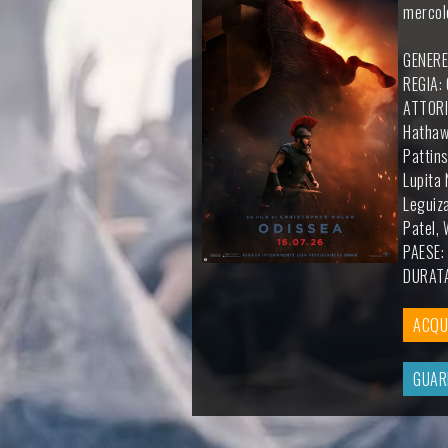
mercol
GENERE:
REGIA:
ATTORI
Hathawa
Pattins
Lupita
Leguiza
Patel, 
PAESE:
DURATA
ACQUI
GUAR