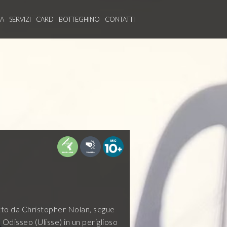
MA
SERVIZI
CARD
BOTTEGHINO
CONTATTI
etto da Christopher Nolan, segue
a Odisseo (Ulisse) in un periglioso