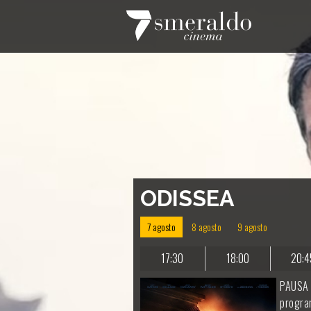
ODISSEA
7 agosto
8 agosto
9 agosto
17:30
18:00
20:4
PAUSA 
progra